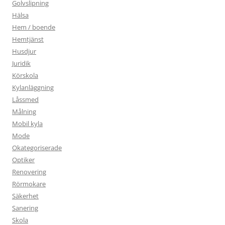
Golvslipning
Hälsa
Hem / boende
Hemtjänst
Husdjur
Juridik
Körskola
Kylanläggning
Låssmed
Målning
Mobil kyla
Mode
Okategoriserade
Optiker
Renovering
Rörmokare
Säkerhet
Sanering
Skola