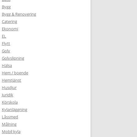
Bygg
Bygg & Renovering
Catering
Ekonomi
EL
Flytt
Golv
Golvslipning
Hälsa
Hem / boende
Hemtjänst
Husdjur
Juridik
Körskola
Kylanläggning
Låssmed
Målning
Mobil kyla