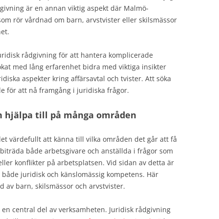
ådgivning är en annan viktig aspekt där Malmö-
som rör vårdnad om barn, arvstvister eller skilsmässor
et.
juridisk rådgivning för att hantera komplicerade
okat med lång erfarenhet bidra med viktiga insikter
uridiska aspekter kring affärsavtal och tvister. Att söka
 för att nå framgång i juridiska frågor.
 hjälpa till på många områden
t värdefullt att känna till vilka områden det går att få
 biträda både arbetsgivare och anställda i frågor som
ller konflikter på arbetsplatsen. Vid sidan av detta är
r både juridisk och känslomässig kompetens. Här
 av barn, skilsmässor och arvstvister.
k en central del av verksamheten. Juridisk rådgivning