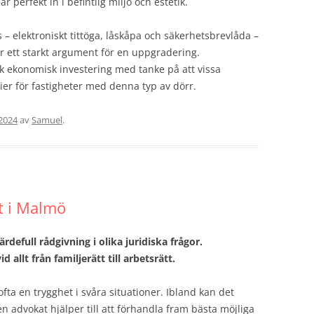
r perfekt in i befintlig miljö och estetik.
ds – elektroniskt tittöga, låskåpa och säkerhetsbrevlåda –
 är ett starkt argument för en uppgradering.
k ekonomisk investering med tanke på att vissa
er för fastigheter med denna typ av dörr.
 2024
av
Samuel
.
at i Malmö
efull rådgivning i olika juridiska frågor.
 allt från familjerätt till arbetsrätt.
fta en trygghet i svåra situationer. Ibland kan det
en advokat hjälper till att förhandla fram bästa möjliga