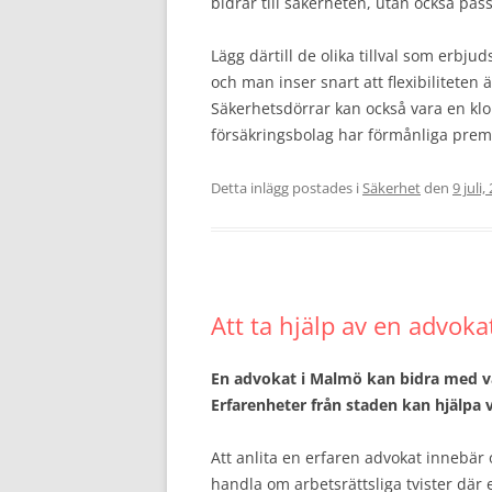
bidrar till säkerheten, utan också passa
Lägg därtill de olika tillval som erbju
och man inser snart att flexibiliteten
Säkerhetsdörrar kan också vara en klo
försäkringsbolag har förmånliga premi
Detta inlägg postades i
Säkerhet
den
9 juli,
Att ta hjälp av en advok
En advokat i Malmö kan bidra med värd
Erfarenheter från staden kan hjälpa vid
Att anlita en erfaren advokat innebär o
handla om arbetsrättsliga tvister där 