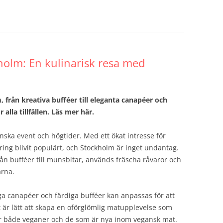
holm: En kulinarisk resa med
 från kreativa bufféer till eleganta canapéer och
alla tillfällen. Läs mer här.
nska event och högtider. Med ett ökat intresse för
ring blivit populärt, och Stockholm är inget undantag.
rån bufféer till munsbitar, används fräscha råvaror och
arna.
ga canapéer och färdiga bufféer kan anpassas för att
 är lätt att skapa en oförglömlig matupplevelse som
alar både veganer och de som är nya inom vegansk mat.