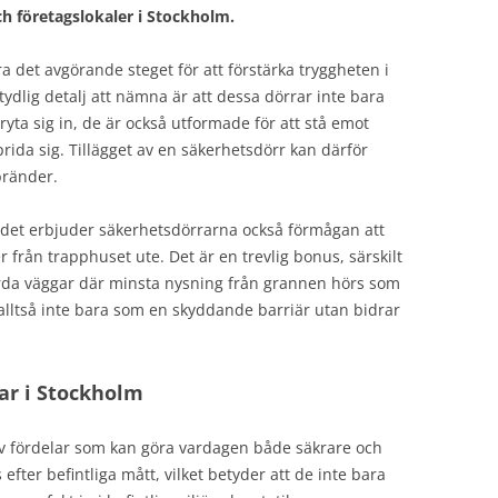
ch företagslokaler i Stockholm.
a det avgörande steget för att förstärka tryggheten i
ydlig detalj att nämna är att dessa dörrar inte bara
bryta sig in, de är också utformade för att stå emot
rida sig. Tillägget av en säkerhetsdörr kan därför
bränder.
det erbjuder säkerhetsdörrarna också förmågan att
från trapphuset ute. Det är en trevlig bonus, särskilt
hörda väggar där minsta nysning från grannen hörs som
 alltså inte bara som en skyddande barriär utan bidrar
ar i Stockholm
av fördelar som kan göra vardagen både säkrare och
ter befintliga mått, vilket betyder att de inte bara