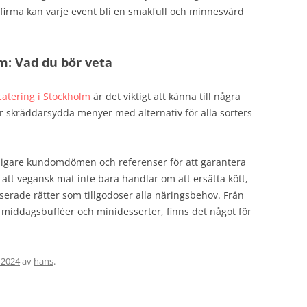
gfirma kan varje event bli en smakfull och minnesvärd
m: Vad du bör veta
catering i Stockholm
är det viktigt att känna till några
der skräddarsydda menyer med alternativ för alla sorters
tidigare kundomdömen och referenser för att garantera
så att vegansk mat inte bara handlar om att ersätta kött,
erade rätter som tillgodoser alla näringsbehov. Från
ill middagsbufféer och minidesserter, finns det något för
, 2024
av
hans
.