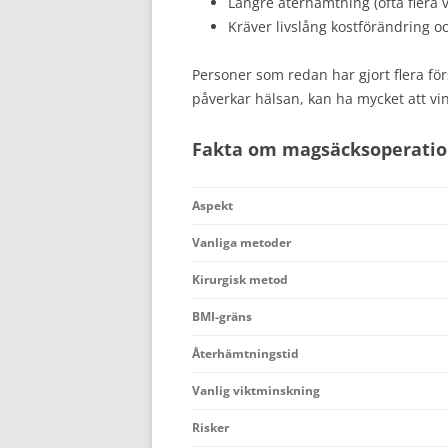
Längre återhämtning (ofta flera 
Kräver livslång kostförändring o
Personer som redan har gjort flera förs
påverkar hälsan, kan ha mycket att vi
Fakta om magsäcksoperati
Aspekt
Vanliga metoder
Kirurgisk metod
BMI-gräns
Återhämtningstid
Vanlig viktminskning
Risker