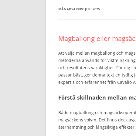
MÅNADSARKIV:
JULI 2025
Magballong eller magsäck
Att välja mellan magballong och mag
metoderna används för viktminskning 
och resultatens varaktighet. För dig s
passar bäst, ger denna text en tydlig
expertis och erfarenhet från Cavalio 
Förstå skillnaden mellan m
Både magballong och magsäcksoperatio
magsäckens volym. Det finns dock avgö
återhämtning och långsiktiga effekter.