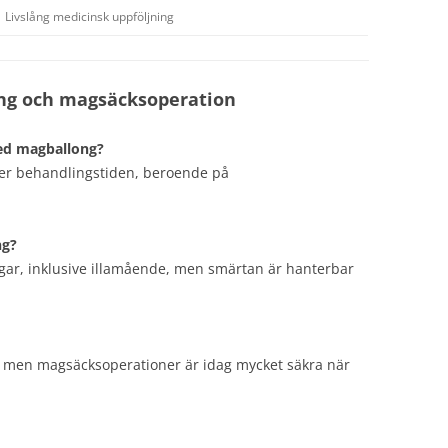
Livslång medicinsk uppföljning
ng och magsäcksoperation
ed magballong?
der behandlingstiden, beroende på
ng?
agar, inklusive illamående, men smärtan är hanterbar
r, men magsäcksoperationer är idag mycket säkra när