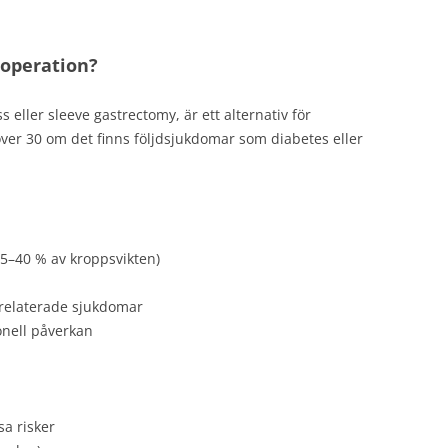
operation?
eller sleeve gastrectomy, är ett alternativ för
över 30 om det finns följdsjukdomar som diabetes eller
25–40 % av kroppsvikten)
arelaterade sjukdomar
nell påverkan
a risker