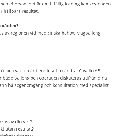
, men eftersom det är en tillfällig lösning kan kostnaden
r hållbara resultat.
a vården?
as av regionen vid medicinska behov. Magballong
mål och vad du är beredd att förändra. Cavalio AB
både ballong och operation diskuteras utifrån dina
grann hälsogenomgång och konsultation med specialist
kas av din vikt?
ikt utan resultat?