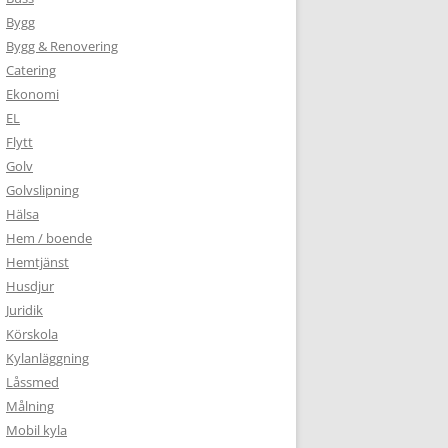
Bygg
Bygg & Renovering
Catering
Ekonomi
EL
Flytt
Golv
Golvslipning
Hälsa
Hem / boende
Hemtjänst
Husdjur
Juridik
Körskola
Kylanläggning
Låssmed
Målning
Mobil kyla