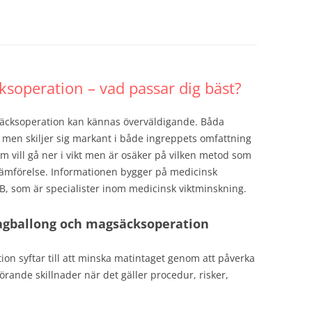
soperation – vad passar dig bäst?
säcksoperation kan kännas överväldigande. Båda
men skiljer sig markant i både ingreppets omfattning
om vill gå ner i vikt men är osäker på vilken metod som
 jämförelse. Informationen bygger på medicinsk
AB, som är specialister inom medicinsk viktminskning.
agballong och magsäcksoperation
n syftar till att minska matintaget genom att påverka
rande skillnader när det gäller procedur, risker,