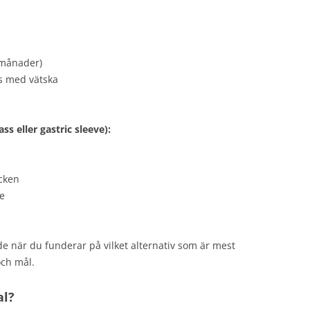
2 månader)
ls med vätska
s eller gastric sleeve):
cken
se
de när du funderar på vilket alternativ som är mest
och mål.
al?