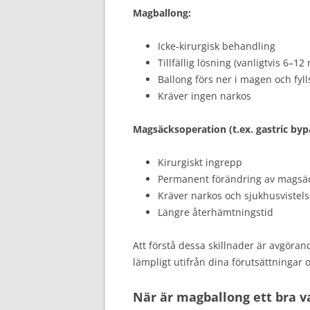
Magballong:
Icke-kirurgisk behandling
Tillfällig lösning (vanligtvis 6–1
Ballong förs ner i magen och fyl
Kräver ingen narkos
Magsäcksoperation (t.ex. gastric bypas
Kirurgiskt ingrepp
Permanent förändring av magsä
Kräver narkos och sjukhusvistel
Längre återhämtningstid
Att förstå dessa skillnader är avgöran
lämpligt utifrån dina förutsättningar 
När är magballong ett bra v