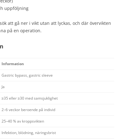
veckor)
ch uppföljning
ök att gå ner i vikt utan att lyckas, och där övervikten
nna på en operation.
on
Information
Gastric bypass, gastric sleeve
Ja
≥35 eller ≥30 med samsjuklighet
2–6 veckor beroende på individ
25–40 % av kroppsvikten
Infektion, blödning, näringsbrist