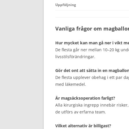
Uppföljning
Vanliga frågor om magballo
Hur mycket kan man gå ner i vikt m
De flesta går ner mellan 10–20 kg un
livsstilsförändringar.
Gör det ont att sätta in en magballo
De flesta upplever obehag i ett par d
med läkemedel.
Är magsäcksoperation farligt?
Alla kirurgiska ingrepp innebär riske
de utförs av erfarna team.
Vilket alternativ är billigast?