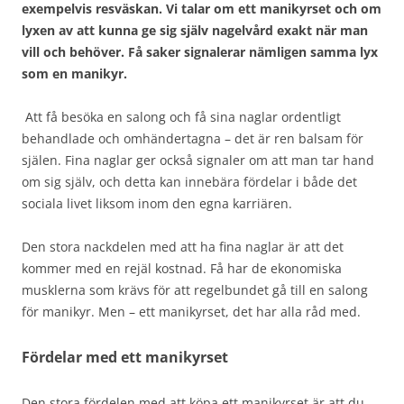
exempelvis resväskan. Vi talar om ett manikyrset och om
lyxen av att kunna ge sig själv nagelvård exakt när man
vill och behöver. Få saker signalerar nämligen samma lyx
som en manikyr.
Att få besöka en salong och få sina naglar ordentligt
behandlade och omhändertagna – det är ren balsam för
själen. Fina naglar ger också signaler om att man tar hand
om sig själv, och detta kan innebära fördelar i både det
sociala livet liksom inom den egna karriären.
Den stora nackdelen med att ha fina naglar är att det
kommer med en rejäl kostnad. Få har de ekonomiska
musklerna som krävs för att regelbundet gå till en salong
för manikyr. Men – ett manikyrset, det har alla råd med.
Fördelar med ett manikyrset
Den stora fördelen med att köpa ett manikyrset är att du