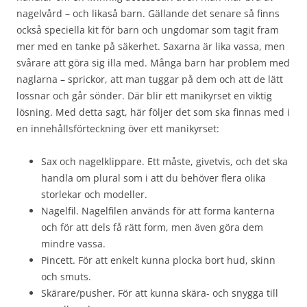
nagelvård – och likaså barn. Gällande det senare så finns
också speciella kit för barn och ungdomar som tagit fram
mer med en tanke på säkerhet. Saxarna är lika vassa, men
svårare att göra sig illa med. Många barn har problem med
naglarna – sprickor, att man tuggar på dem och att de lätt
lossnar och går sönder. Där blir ett manikyrset en viktig
lösning. Med detta sagt, här följer det som ska finnas med i
en innehållsförteckning över ett manikyrset:
Sax och nagelklippare. Ett måste, givetvis, och det ska
handla om plural som i att du behöver flera olika
storlekar och modeller.
Nagelfil. Nagelfilen används för att forma kanterna
och för att dels få rätt form, men även göra dem
mindre vassa.
Pincett. För att enkelt kunna plocka bort hud, skinn
och smuts.
Skärare/pusher. För att kunna skära- och snygga till