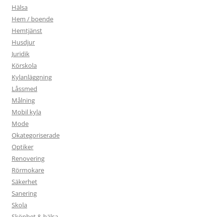
Hälsa
Hem / boende
Hemtjänst
Husdjur
Juridik
Körskola
Kylanläggning
Låssmed
Målning
Mobil kyla
Mode
Okategoriserade
Optiker
Renovering
Rörmokare
Säkerhet
Sanering
Skola
Skönhet & hälsa