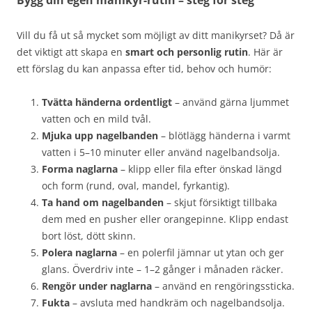
Bygg din egen manikyr-rutin – steg för steg
Vill du få ut så mycket som möjligt av ditt manikyrset? Då är
det viktigt att skapa en
smart och personlig rutin
. Här är
ett förslag du kan anpassa efter tid, behov och humör:
Tvätta händerna ordentligt
– använd gärna ljummet
vatten och en mild tvål.
Mjuka upp nagelbanden
– blötlägg händerna i varmt
vatten i 5–10 minuter eller använd nagelbandsolja.
Forma naglarna
– klipp eller fila efter önskad längd
och form (rund, oval, mandel, fyrkantig).
Ta hand om nagelbanden
– skjut försiktigt tillbaka
dem med en pusher eller orangepinne. Klipp endast
bort löst, dött skinn.
Polera naglarna
– en polerfil jämnar ut ytan och ger
glans. Överdriv inte – 1–2 gånger i månaden räcker.
Rengör under naglarna
– använd en rengöringssticka.
Fukta
– avsluta med handkräm och nagelbandsolja.