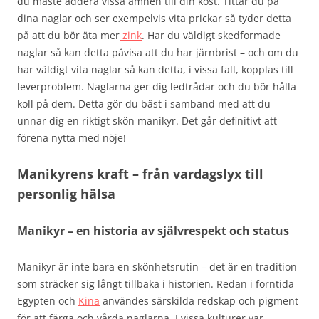
du måste addera vissa ämnen till din kost. Tittar du på
dina naglar och ser exempelvis vita prickar så tyder detta
på att du bör äta mer
zink
. Har du väldigt skedformade
naglar så kan detta påvisa att du har järnbrist – och om du
har väldigt vita naglar så kan detta, i vissa fall, kopplas till
leverproblem. Naglarna ger dig ledtrådar och du bör hålla
koll på dem. Detta gör du bäst i samband med att du
unnar dig en riktigt skön manikyr. Det går definitivt att
förena nytta med nöje!
Manikyrens kraft – från vardagslyx till
personlig hälsa
Manikyr – en historia av självrespekt och status
Manikyr är inte bara en skönhetsrutin – det är en tradition
som sträcker sig långt tillbaka i historien. Redan i forntida
Egypten och
Kina
användes särskilda redskap och pigment
för att färga och vårda naglarna. I vissa kulturer var