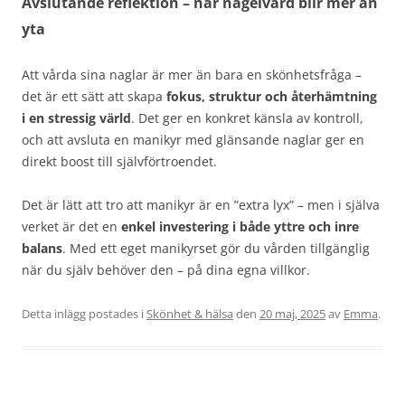
Avslutande reflektion – när nagelvård blir mer än
yta
Att vårda sina naglar är mer än bara en skönhetsfråga –
det är ett sätt att skapa
fokus, struktur och återhämtning
i en stressig värld
. Det ger en konkret känsla av kontroll,
och att avsluta en manikyr med glänsande naglar ger en
direkt boost till självförtroendet.
Det är lätt att tro att manikyr är en ”extra lyx” – men i själva
verket är det en
enkel investering i både yttre och inre
balans
. Med ett eget manikyrset gör du vården tillgänglig
när du själv behöver den – på dina egna villkor.
Detta inlägg postades i
Skönhet & hälsa
den
20 maj, 2025
av
Emma
.