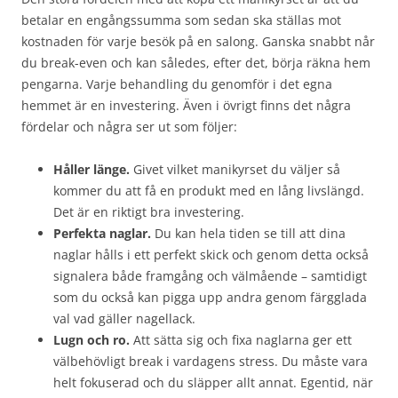
betalar en engångssumma som sedan ska ställas mot
kostnaden för varje besök på en salong. Ganska snabbt når
du break-even och kan således, efter det, börja räkna hem
pengarna. Varje behandling du genomför i det egna
hemmet är en investering. Även i övrigt finns det några
fördelar och några ser ut som följer:
Håller länge.
Givet vilket manikyrset du väljer så
kommer du att få en produkt med en lång livslängd.
Det är en riktigt bra investering.
Perfekta naglar.
Du kan hela tiden se till att dina
naglar hålls i ett perfekt skick och genom detta också
signalera både framgång och välmående – samtidigt
som du också kan pigga upp andra genom färgglada
val vad gäller nagellack.
Lugn och ro.
Att sätta sig och fixa naglarna ger ett
välbehövligt break i vardagens stress. Du måste vara
helt fokuserad och du släpper allt annat. Egentid, när