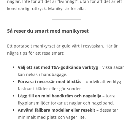
naglar. Inte för att det är ”kvinnligt”, utan för att det är ett
konstnärligt uttryck. Manikyr är för alla.
Så reser du smart med manikyrset
Ett portabelt manikyrset är guld värt i resväskan. Här är
några tips för att resa smart:
Välj ett set med TSA-godkända verktyg
– vissa saxar
kan nekas i handbagage.
Förvara i necessär med blixtlås
– undvik att verktyg
fastnar i kläder eller går sönder.
Lägg till en mini handkräm och nagelolja
– torra
flygplansmiljöer torkar ut naglar och nagelband.
Använd fällbara modeller eller resekit
– dessa tar
minimalt med plats och väger lite.