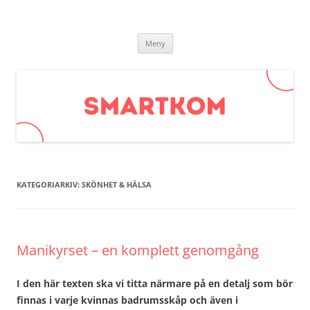
Smartkom.se
Hoppa
Meny
till
innehåll
KATEGORIARKIV:
SKÖNHET & HÄLSA
Manikyrset – en komplett genomgång
I den här texten ska vi titta närmare på en detalj som bör
finnas i varje kvinnas badrumsskåp och även i