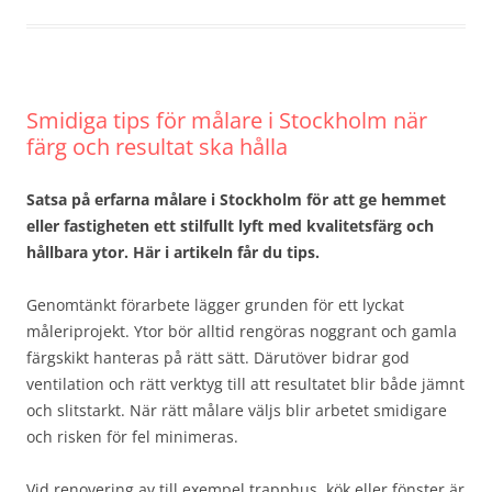
Smidiga tips för målare i Stockholm när
färg och resultat ska hålla
Satsa på erfarna målare i Stockholm för att ge hemmet
eller fastigheten ett stilfullt lyft med kvalitetsfärg och
hållbara ytor. Här i artikeln får du tips.
Genomtänkt förarbete lägger grunden för ett lyckat
måleriprojekt. Ytor bör alltid rengöras noggrant och gamla
färgskikt hanteras på rätt sätt. Därutöver bidrar god
ventilation och rätt verktyg till att resultatet blir både jämnt
och slitstarkt. När rätt målare väljs blir arbetet smidigare
och risken för fel minimeras.
Vid renovering av till exempel trapphus, kök eller fönster är