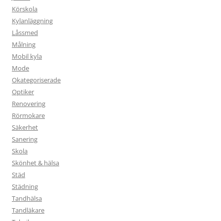
Körskola
Kylanläggning
Låssmed
Målning
Mobil kyla
Mode
Okategoriserade
Optiker
Renovering
Rörmokare
Säkerhet
Sanering
Skola
Skönhet & hälsa
Städ
Städning
Tandhälsa
Tandläkare