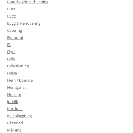
Brandskyddsutblidning
Buss
Bygg
Bygg & Renovering
Catering
Ekonomi
EL
Flytt
Golv
Golvslipning
Hälsa
Hem / boende
Hemtjänst
Husdjur
Juridik
Körskola
Kylanläggning
Låssmed
Målning