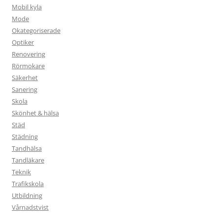
Mobil kyla
Mode
Okategoriserade
Optiker
Renovering
Rörmokare
Säkerhet
Sanering
Skola
Skönhet & hälsa
Städ
Städning
Tandhälsa
Tandläkare
Teknik
Trafikskola
Utbildning
Vårnadstvist