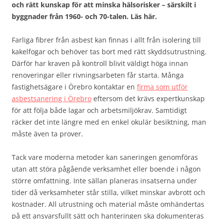
och rätt kunskap för att minska hälsorisker – särskilt i
byggnader från 1960- och 70-talen. Läs här.
Farliga fibrer från asbest kan finnas i allt från isolering till
kakelfogar och behöver tas bort med rätt skyddsutrustning.
Därför har kraven på kontroll blivit väldigt höga innan
renoveringar eller rivningsarbeten får starta. Många
fastighetsägare i Örebro kontaktar en
firma som utför
asbestsanering i Örebro
eftersom det krävs expertkunskap
för att följa både lagar och arbetsmiljökrav. Samtidigt
räcker det inte längre med en enkel okulär besiktning, man
måste även ta prover.
Tack vare moderna metoder kan saneringen genomföras
utan att störa pågående verksamhet eller boende i någon
större omfattning. Inte sällan planeras insatserna under
tider då verksamheter står stilla, vilket minskar avbrott och
kostnader. All utrustning och material måste omhändertas
på ett ansvarsfullt sätt och hanteringen ska dokumenteras