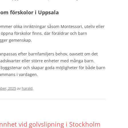
nom förskolor i Uppsala
ymmer olika inriktningar såsom Montessori, uteliv eller
öppna förskolor finns, där föräldrar och barn
bygger gemenskap.
 anpassas efter barnfamiljers behov, oavsett om det
tadskvarter eller större enheter med många barn.
tiga byggstenar och skapar goda möjligheter för både barn
lsammans i vardagen.
ber, 2025
av
harald
.
nhet vid golvslipning i Stockholm