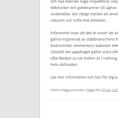
och nya boende noga inspekterar varje v
köksluckor och golvbrunnar till ugnar 
underlättar det riktigt mycket att a
naturen och tuffa mot smutsen.
Erfarenhet visar att det är smart att 
gärna inspirerad av städbranschens hö
badrummet, elementens baksidor eller
Oavsett om uppdraget gäller stora elle
ofta likadan ut när bollen är i rullnin
hela skillnaden.
Läs mer information och tips för dig 
Detta inlägg postades i
Städ
den
22 juli, 20