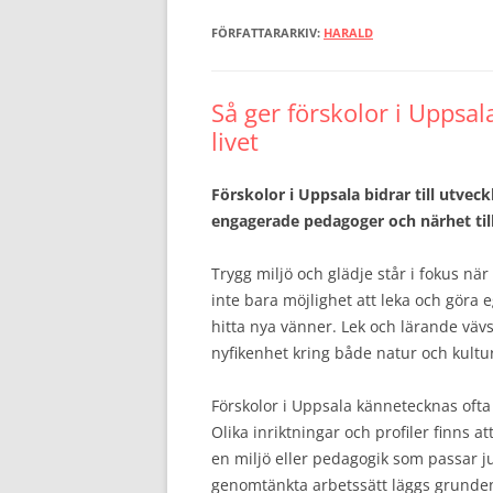
FÖRFATTARARKIV:
HARALD
Så ger förskolor i Uppsal
livet
Förskolor i Uppsala bidrar till utvec
engagerade pedagoger och närhet till
Trygg miljö och glädje står i fokus när
inte bara möjlighet att leka och göra
hitta nya vänner. Lek och lärande vä
nyfikenhet kring både natur och kultu
Förskolor i Uppsala kännetecknas ofta a
Olika inriktningar och profiler finns att
en miljö eller pedagogik som passar 
genomtänkta arbetssätt läggs grunden 