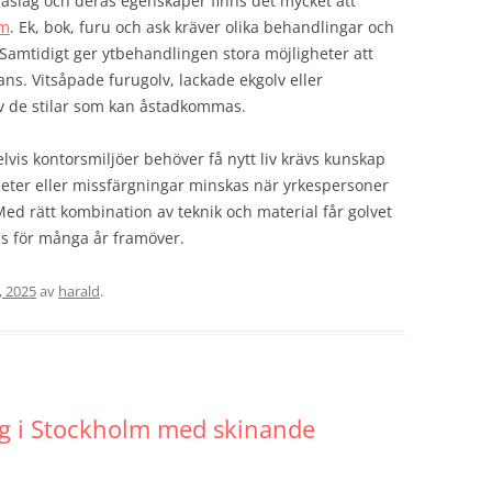
träslag och deras egenskaper finns det mycket att
lm
. Ek, bok, furu och ask kräver olika behandlingar och
. Samtidigt ger ytbehandlingen stora möjligheter att
ns. Vitsåpade furugolv, lackade ekgolv eller
v de stilar som kan åstadkommas.
elvis kontorsmiljöer behöver få nytt liv krävs kunskap
heter eller missfärgningar minskas när yrkespersoner
. Med rätt kombination av teknik och material får golvet
as för många år framöver.
, 2025
av
harald
.
ing i Stockholm med skinande