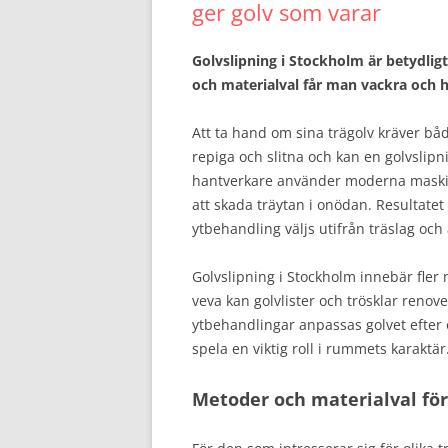
ger golv som varar
Golvslipning i Stockholm är betydligt 
och materialval får man vackra och h
Att ta hand om sina trägolv kräver bå
repiga och slitna och kan en golvslipn
hantverkare använder moderna maskin
att skada träytan i onödan. Resultatet 
ytbehandling väljs utifrån träslag oc
Golvslipning i Stockholm innebär fler
veva kan golvlister och trösklar renover
ytbehandlingar anpassas golvet efter ön
spela en viktig roll i rummets karaktär
Metoder och materialval för