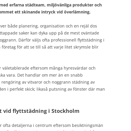
med erfarna städteam, miljövänliga produkter och
emmet ett skinande intryck vid överlämning.
räver både planering, organisation och en rejäl dos
orttappade saker kan dyka upp på de mest oväntade
oggrann. Därför väljs ofta professionell flyttstädning i
etag för att se till så att varje litet skrymsle blir
 är väletablerade eftersom många hyresvärdar och
 ska vara. Det handlar om mer än en snabb
 rengöring av vitvaror och noggrann städning av
n i perfekt skick; likaså putsning av fönster där man
at vid flyttstädning i Stockholm
år ofta detaljerna i centrum eftersom besiktningsmän