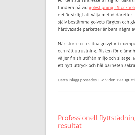
För den som intresserar sig för olika 
fundera på vid
golvslipning i Stockho
det är viktigt att välja metod därefter
själv bestämma golvets färgton och gla
hårdvaxade parketter är bara några a
När större och slitna golvytor i exemp
och rätt utrustning. Risken för ojämn
väljer finish utifrån miljö och slitage
ett nytt uttryck och hållbarheten säkr
Detta inlägg postades i
Golv
den
19 augusti
Professionell flyttstädn
resultat