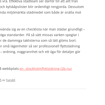
rå. Effektiva städteam ser därför till att allt från
och kylskåpslister blir ordentligt rengjorda. Dessutom
nvända miljömärkta städmedel som både är snälla mot
använda sig av en checklista när man städar grundligt –
ga standarder. På så sätt missas varken speglar i
 de dammiga taklisterna som så lätt glöms bort.
r små lägenheter så ser professionell flyttstädning
g – ordning, noggrannhet och ett öga för detaljer gör
på webbplats:
xn--stockholmflyttstdning-l2b.nu/
25
av
harald
.