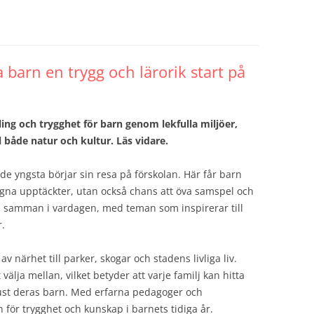
a barn en trygg och lärorik start på
kling och trygghet för barn genom lekfulla miljöer,
 både natur och kultur. Läs vidare.
 de yngsta börjar sin resa på förskolan. Här får barn
 egna upptäckter, utan också chans att öva samspel och
vs samman i vardagen, med teman som inspirerar till
r.
v närhet till parker, skogar och stadens livliga liv.
 välja mellan, vilket betyder att varje familj kan hitta
just deras barn. Med erfarna pedagoger och
för trygghet och kunskap i barnets tidiga år.