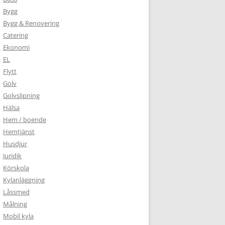
Bygg
Bygg & Renovering
Catering
Ekonomi
EL
Flytt
Golv
Golvslipning
Hälsa
Hem / boende
Hemtjänst
Husdjur
Juridik
Körskola
Kylanläggning
Låssmed
Målning
Mobil kyla