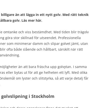
billigare än att lägga in ett nytt golv. Med rätt teknik
ållbara golv. Läs mer här.
de omtanke och viss bestämdhet. Med tiden blir trägolv
ing göra stor skillnad för utseendet. Professionella
er som minimerar damm och slipar golvet jämt, utan
blir ofta både slående och hållbart, särskilt när rätt
h användning.
 möjligheter än att bara fräscha upp golvytan. I samma
as eller bytas ut för att ge helheten ett lyft. Med olika
skemål om lyster och slitstyrka, så att varje detalj får
.
 golvslipning i Stockholm